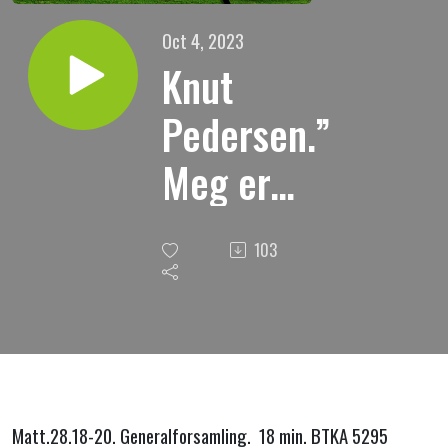
Oct 4, 2023
Knut
Pedersen.”
Meg er
gitt all
103
makt i
himmel og
på jord.”
Matt.28.18-20. Generalforsamling. 18 min. BTKA 5295