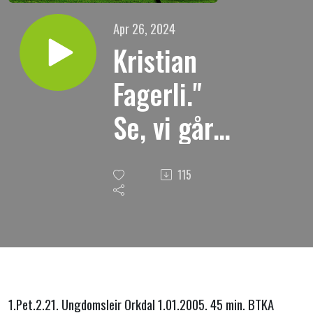
Apr 26, 2024
Kristian
Fagerli."
Se, vi går
opp til
115
Jerusalem."
1.Pet.2.21. Ungdomsleir Orkdal 1.01.2005. 45 min. BTKA