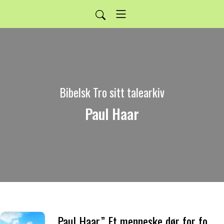
Bibelsk Tro sitt talearkiv
Paul Haar
Paul Haar.” Et menneske dør for folket.”