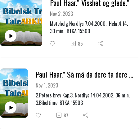
Paul Haar.” Visshet og glede.”
Nov 2, 2023
Møtehelg Nordlys 7.04.2000. Hebr.4.14.
33 min. BTKA 15500
85
Paul Haar.” Så må da dere ta dere i vare så dere ikke skal bli revet med av de lovløses villfarelse.”
Nov 1, 2023
2.Peters brev Kap.3. Nordlys 14.04.2002. 36 min.
3.Bibeltime. BTKA 15503
87