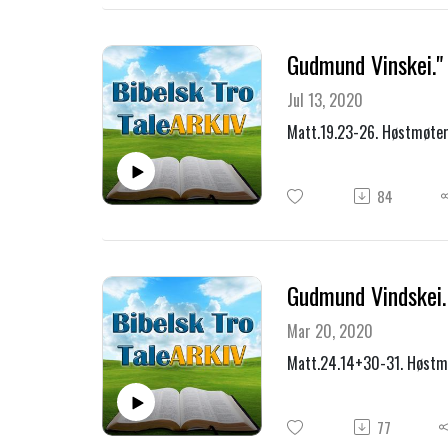
Gudmund Vinskei." 
Jul 13, 2020
Matt.19.23-26. Høstmøter
84
Gudmund Vindskei. 
Mar 20, 2020
Matt.24.14+30-31. Høstmø
77