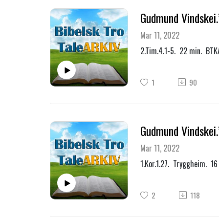
Gudmund Vindskei.
Mar 11, 2022
2.Tim.4.1-5. 22 min. BTK
1
90
Gudmund Vindskei.”
Mar 11, 2022
1.Kor.1.27. Tryggheim. 1
2
118