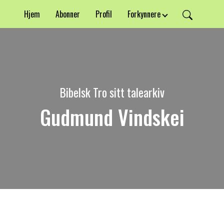
Hjem
Abonner
Profil
Forkynnere
Bibelsk Tro sitt talearkiv
Gudmund Vindskei