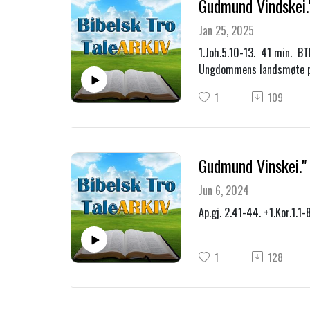
Gudmund Vindskei.
Jan 25, 2025
1.Joh.5.10-13. 41 min. B
Ungdommens landsmøte p
1
109
Gudmund Vinskei." 
Jun 6, 2024
Ap.gj. 2.41-44. +1.Kor.1.
1
128