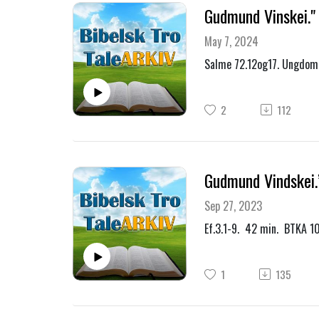
Gudmund Vinskei." 
May 7, 2024
Salme 72.12og17. Ungdom
2
112
Gudmund Vindskei.”
Sep 27, 2023
Ef.3.1-9. 42 min. BTKA 1
1
135